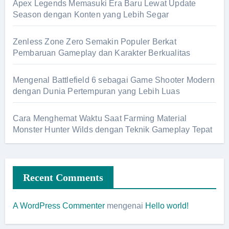
Apex Legends Memasuki Era Baru Lewat Update
Season dengan Konten yang Lebih Segar
Zenless Zone Zero Semakin Populer Berkat
Pembaruan Gameplay dan Karakter Berkualitas
Mengenal Battlefield 6 sebagai Game Shooter Modern
dengan Dunia Pertempuran yang Lebih Luas
Cara Menghemat Waktu Saat Farming Material
Monster Hunter Wilds dengan Teknik Gameplay Tepat
Recent Comments
A WordPress Commenter
mengenai
Hello world!