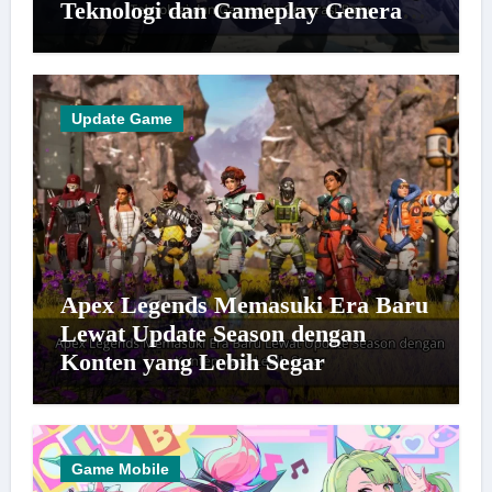
Teknologi dan Gameplay Generasi
Baru
Update Game
Apex Legends Memasuki Era Baru
Lewat Update Season dengan
Konten yang Lebih Segar
Game Mobile