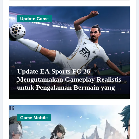
Update Game
Update EA Sports FC 26
Mengutamakan Gameplay Realistis
untuk Pengalaman Bermain yang
Lebih Kompetitif
Game Mobile