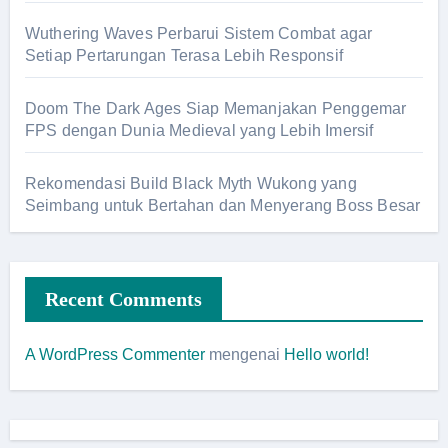
Wuthering Waves Perbarui Sistem Combat agar
Setiap Pertarungan Terasa Lebih Responsif
Doom The Dark Ages Siap Memanjakan Penggemar
FPS dengan Dunia Medieval yang Lebih Imersif
Rekomendasi Build Black Myth Wukong yang
Seimbang untuk Bertahan dan Menyerang Boss Besar
Recent Comments
A WordPress Commenter
mengenai
Hello world!