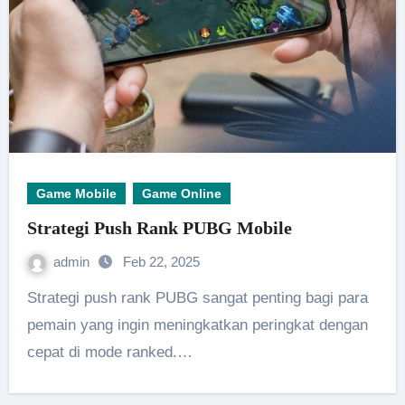
Game Mobile
Game Online
Strategi Push Rank PUBG Mobile
admin
Feb 22, 2025
Strategi push rank PUBG sangat penting bagi para
pemain yang ingin meningkatkan peringkat dengan
cepat di mode ranked.…