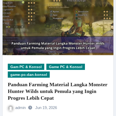
Gam PC & Konsol
Game PC & Konsol
game-pc-dan-konsol
Panduan Farming Material Langka Monster
Hunter Wilds untuk Pemula yang Ingin
Progres Lebih Cepat
admin
Jun 19, 2026