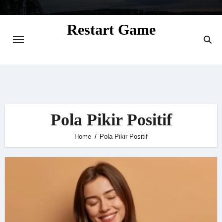
Skip
to
Restart Game
content
Situs Informasi Seputar Gamer dan
Perkembangan Game
Pola Pikir Positif
Home
Pola Pikir Positif