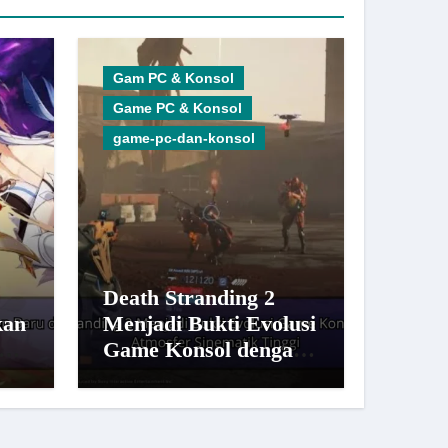
Gam PC & Konsol
Game PC & Konsol
game-pc-dan-konsol
Death Stranding 2
kan
Menjadi Bukti Evolusi
n
Game Konsol dengan
n
Atmosfer Sinematik
Tinggi