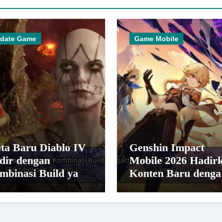
date Game
Game Mobile
ta Baru Diablo IV
Genshin Impact
dir dengan
Mobile 2026 Hadir
mbinasi Build yang
Konten Baru denga
bih Fleksibel dan
Dunia yang Semaki
werful
Luas