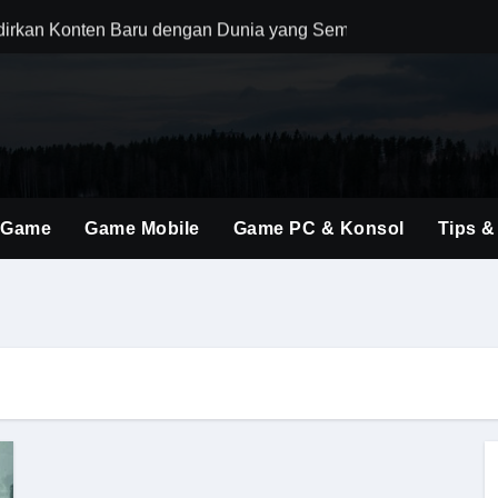
dirkan Konten Baru dengan Dunia yang Semakin Luas
i Evolusi Game Konsol dengan Atmosfer Sinematik Tinggi
ings Terbaru untuk Mendominasi Setiap Pertandingan
gubah Cara Berburu Monster dengan Mekanik Generasi Baru
ent Baru Membuka Banyak Kombinasi Strategi Menarik
 Game
Game Mobile
Game PC & Konsol
Tips &
ri Perhatian, Ini Daya Tarik Utamanya untuk Gamer FPS
 Kombinasi Aksi, Drama, dan Atmosfer Mafia Klasik yang Memik
o Terbaik Tahun Ini untuk Pemula hingga Pro Player
brakan Baru dalam Seri FPS dengan Aksi Lebih Agresif