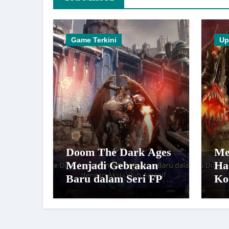
Game Terkini
Up
Doom The Dark Ages
Me
Menjadi Gebrakan
Ha
Baru dalam Seri FPS
Ko
dengan Aksi Lebih
Le
Agresif
Po