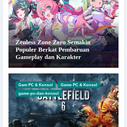
Zenless Zone Zero Semakin
Populer Berkat Pembaruan
Gameplay dan Karakter
Berkualitas
Gam PC & Konsol
Game PC & Konsol
game-pc-dan-konsol