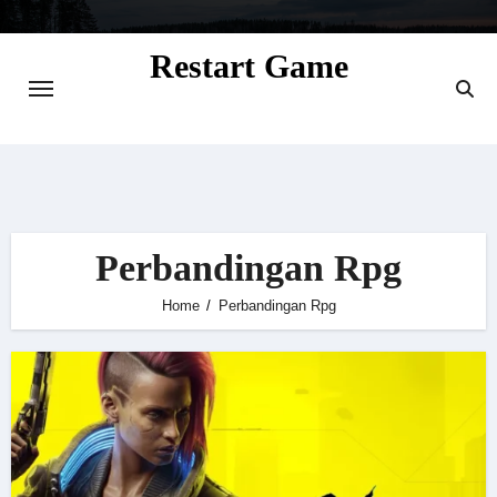
Skip
to
Restart Game
content
Situs Informasi Seputar Gamer dan
Perkembangan Game
Perbandingan Rpg
Home
Perbandingan Rpg