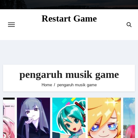
Skip
to
Restart Game
content
Situs Informasi Seputar Gamer dan
Perkembangan Game
pengaruh musik game
Home
pengaruh musik game