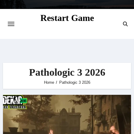
Skip
to
Restart Game
content
Situs Informasi Seputar Gamer dan
Perkembangan Game
Pathologic 3 2026
Home
Pathologic 3 2026