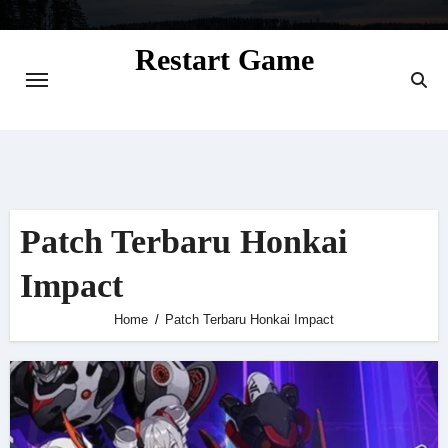
Skip
to
Restart Game
content
Situs Informasi Seputar Gamer dan
Perkembangan Game
Patch Terbaru Honkai
Impact
Home
Patch Terbaru Honkai Impact