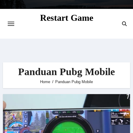
Skip
to
Restart Game
content
Situs Informasi Seputar Gamer dan
Perkembangan Game
Panduan Pubg Mobile
Home
Panduan Pubg Mobile