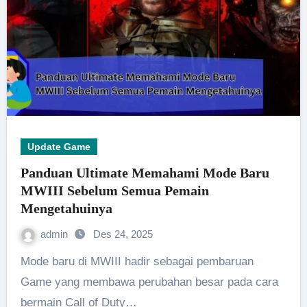
Update Game
Panduan Ultimate Memahami Mode Baru
MWIII Sebelum Semua Pemain
Mengetahuinya
admin
Des 24, 2025
Mode baru di MWIII hadir sebagai pembaruan
Game yang membawa perubahan besar pada cara
bermain Call of Duty…