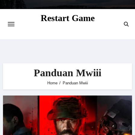
Skip
to
Restart Game
content
Situs Informasi Seputar Gamer dan
Perkembangan Game
Panduan Mwiii
Home
Panduan Mwiii