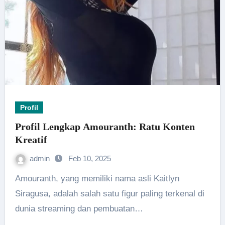
Profil
Profil Lengkap Amouranth: Ratu Konten
Kreatif
admin
Feb 10, 2025
Amouranth, yang memiliki nama asli Kaitlyn
Siragusa, adalah salah satu figur paling terkenal di
dunia streaming dan pembuatan…