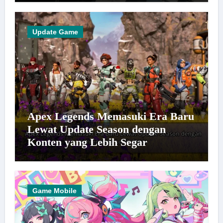
Update Game
Apex Legends Memasuki Era Baru
Lewat Update Season dengan
Konten yang Lebih Segar
Game Mobile