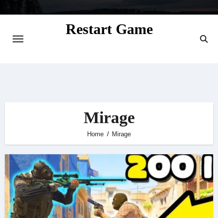
Skip
to
Restart Game
content
Situs Informasi Seputar Gamer dan
Perkembangan Game
Mirage
Home
Mirage