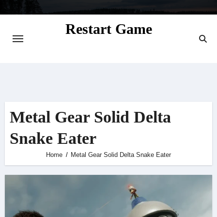
Skip
to
Restart Game
content
Situs Informasi Seputar Gamer dan
Perkembangan Game
Metal Gear Solid Delta
Snake Eater
Home
Metal Gear Solid Delta Snake Eater