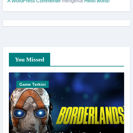
A WordPress Commenter
mengenai
Hello world!
You Missed
Game Terkini