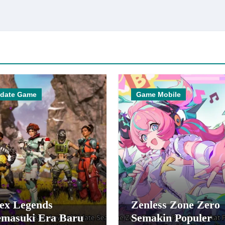
date Game
Game Mobile
ex Legends
Zenless Zone Zero
masuki Era Baru
Semakin Populer