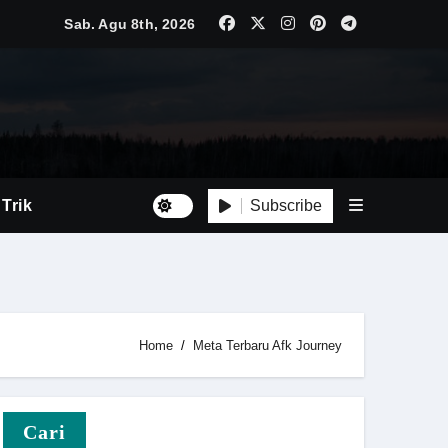
Sab. Agu 8th, 2026
Luas
Tepat
Subscribe
 Trik
Home
Meta Terbaru Afk Journey
i Baru
Cari