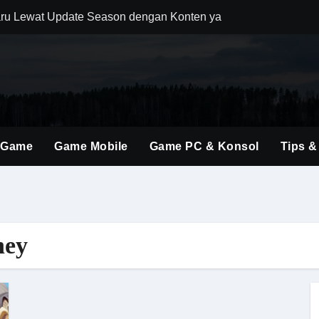
ru Lewat Update Season dengan Konten yang Lebih Segar
uler Berkat Pembaruan Gameplay dan Karakter Berkualitas
i Game Shooter Modern dengan Dunia Pertempuran yang Lebih 
ming Material Monster Hunter Wilds dengan Teknik Gameplay 
brakan Baru dalam Seri FPS dengan Aksi Lebih Agresif
 Game
Game Mobile
Game PC & Konsol
Tips &
an Kombinasi Build yang Lebih Fleksibel dan Powerful
dirkan Konten Baru dengan Dunia yang Semakin Luas
i Evolusi Game Konsol dengan Atmosfer Sinematik Tinggi
ney
ings Terbaru untuk Mendominasi Setiap Pertandingan
olusi Shooter Modern dengan Teknologi dan Gameplay Generas