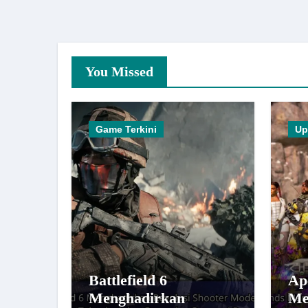
You Missed
Game Terkini
Up
Battlefield 6
Ap
Menghadirkan
Me