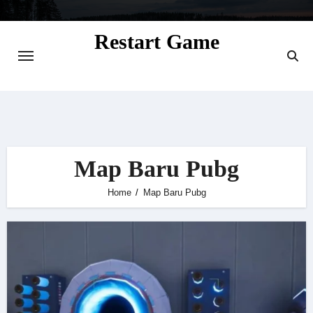
Skip
to
Restart Game
content
Situs Informasi Seputar Gamer dan
Perkembangan Game
Map Baru Pubg
Home
Map Baru Pubg