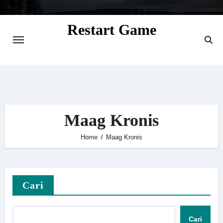
Skip
to
Restart Game
content
Situs Informasi Seputar Gamer dan
Perkembangan Game
Maag Kronis
Home
Maag Kronis
Cari
Cari