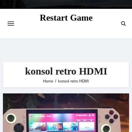
Skip
to
Restart Game
content
Situs Informasi Seputar Gamer dan
Perkembangan Game
konsol retro HDMI
Home
konsol retro HDMI