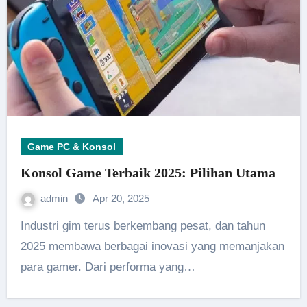
Game PC & Konsol
Konsol Game Terbaik 2025: Pilihan Utama
admin
Apr 20, 2025
Industri gim terus berkembang pesat, dan tahun
2025 membawa berbagai inovasi yang memanjakan
para gamer. Dari performa yang…