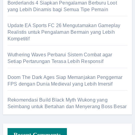
Borderlands 4 Siapkan Pengalaman Berburu Loot
yang Lebih Dinamis bagi Semua Tipe Pemain
Update EA Sports FC 26 Mengutamakan Gameplay
Realistis untuk Pengalaman Bermain yang Lebih
Kompetitif
Wuthering Waves Perbarui Sistem Combat agar
Setiap Pertarungan Terasa Lebih Responsif
Doom The Dark Ages Siap Memanjakan Penggemar
FPS dengan Dunia Medieval yang Lebih Imersif
Rekomendasi Build Black Myth Wukong yang
Seimbang untuk Bertahan dan Menyerang Boss Besar
Recent Comments