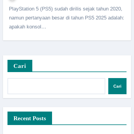
PlayStation 5 (PS5) sudah dirilis sejak tahun 2020,
namun pertanyaan besar di tahun PS5 2025 adalah:
apakah konsol…
Cari
Cari
Recent Posts