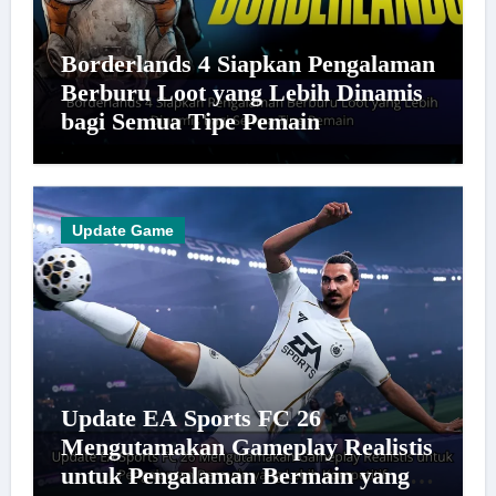
Borderlands 4 Siapkan Pengalaman
Berburu Loot yang Lebih Dinamis
bagi Semua Tipe Pemain
Update Game
Update EA Sports FC 26
Mengutamakan Gameplay Realistis
untuk Pengalaman Bermain yang