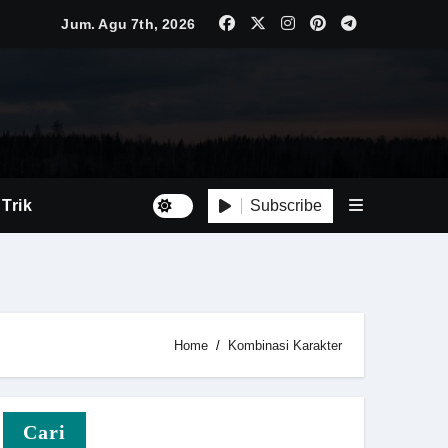
Jum. Agu 7th, 2026
Luas
Tepat
Subscribe
 Trik
Home
Kombinasi Karakter
i Baru
Cari