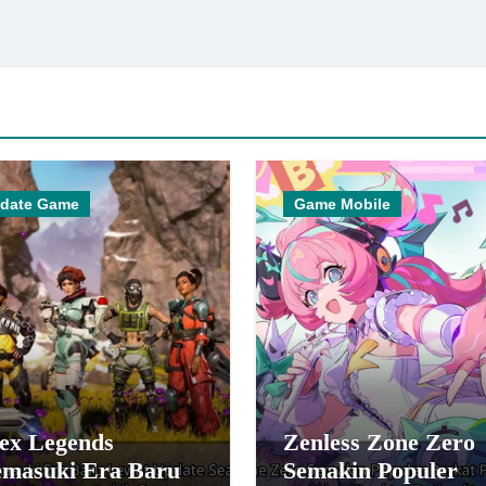
date Game
Game Mobile
ex Legends
Zenless Zone Zero
masuki Era Baru
Semakin Populer