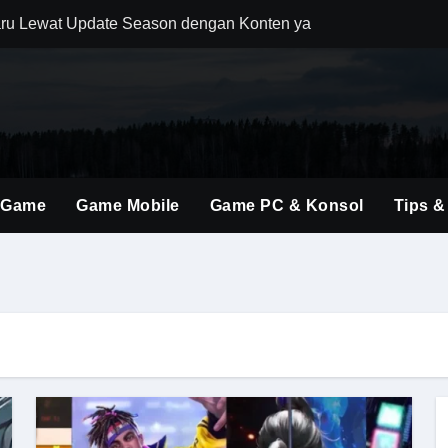
ru Lewat Update Season dengan Konten yang Lebih Segar
uler Berkat Pembaruan Gameplay dan Karakter Berkualitas
i Game Shooter Modern dengan Dunia Pertempuran yang Lebih 
ming Material Monster Hunter Wilds dengan Teknik Gameplay 
brakan Baru dalam Seri FPS dengan Aksi Lebih Agresif
 Game
Game Mobile
Game PC & Konsol
Tips &
an Kombinasi Build yang Lebih Fleksibel dan Powerful
dirkan Konten Baru dengan Dunia yang Semakin Luas
i Evolusi Game Konsol dengan Atmosfer Sinematik Tinggi
ings Terbaru untuk Mendominasi Setiap Pertandingan
olusi Shooter Modern dengan Teknologi dan Gameplay Generas