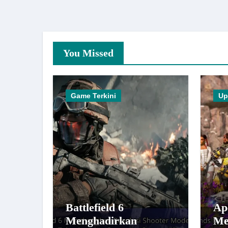
You Missed
Game Terkini
Up
Battlefield 6
Ap
Menghadirkan
Me