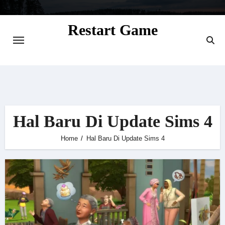
Skip
to
Restart Game
content
Situs Informasi Seputar Gamer dan
Perkembangan Game
Hal Baru Di Update Sims 4
Home
Hal Baru Di Update Sims 4