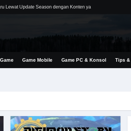
ru Lewat Update Season dengan Konten yang Lebih Segar
uler Berkat Pembaruan Gameplay dan Karakter Berkualitas
i Game Shooter Modern dengan Dunia Pertempuran yang Lebih 
ming Material Monster Hunter Wilds dengan Teknik Gameplay 
brakan Baru dalam Seri FPS dengan Aksi Lebih Agresif
 Game
Game Mobile
Game PC & Konsol
Tips &
an Kombinasi Build yang Lebih Fleksibel dan Powerful
dirkan Konten Baru dengan Dunia yang Semakin Luas
i Evolusi Game Konsol dengan Atmosfer Sinematik Tinggi
ings Terbaru untuk Mendominasi Setiap Pertandingan
olusi Shooter Modern dengan Teknologi dan Gameplay Generas