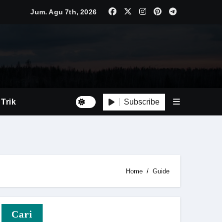
Jum. Agu 7th, 2026
Luas
Tepat
Subscribe
 Trik
Home
Guide
i Baru
Cari