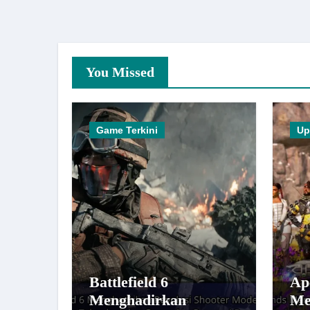
You Missed
Game Terkini
Up
Battlefield 6
Ap
Menghadirkan
Me