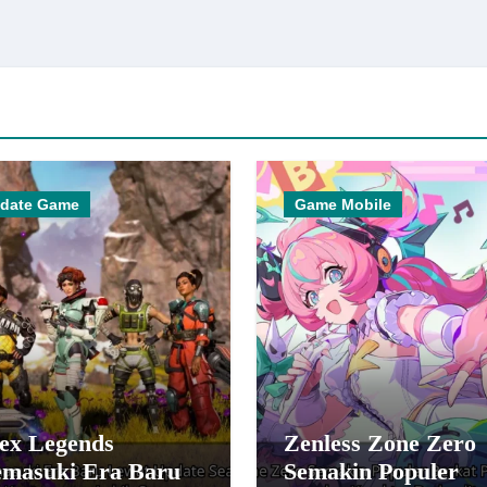
date Game
Game Mobile
ex Legends
Zenless Zone Zero
masuki Era Baru
Semakin Populer