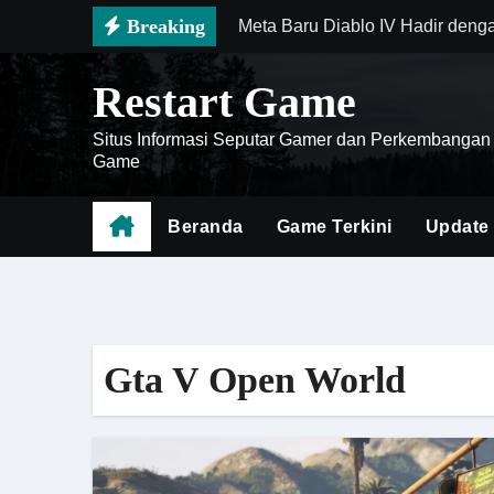
Skip
Breaking
Meta Baru Diablo IV Hadir deng
to
Genshin Impact Mobile 2026 Ha
content
Restart Game
Death Stranding 2 Menjadi Bukt
Situs Informasi Seputar Gamer dan Perkembangan
Cara Menguasai Meta Honor of K
Game
Monster Hunter Wilds Siap Men
Beranda
Game Terkini
Update
Meta Valorant Berubah Lagi, Ag
Delta Force Mobile Resmi Mencu
Preview Mafia The Old Country,
Gta V Open World
Strategi Build Zenless Zone Zer
Doom The Dark Ages Menjadi Ge