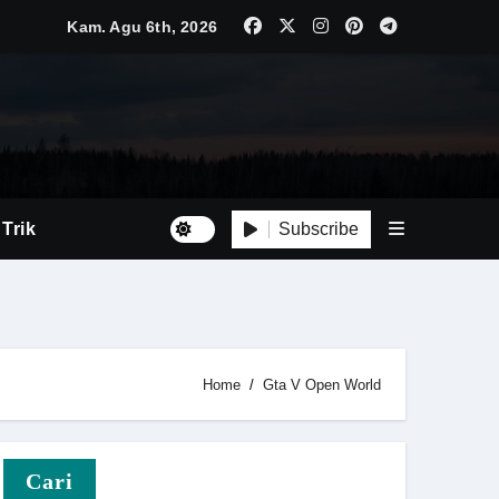
Kam. Agu 6th, 2026
Subscribe
 Trik
at
Home
Gta V Open World
Cari