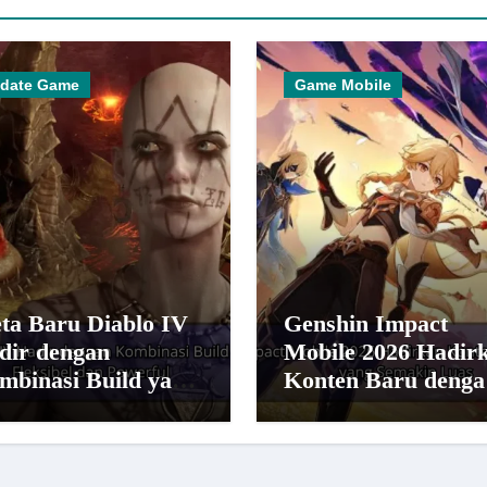
date Game
Game Mobile
ta Baru Diablo IV
Genshin Impact
dir dengan
Mobile 2026 Hadir
mbinasi Build yang
Konten Baru denga
bih Fleksibel dan
Dunia yang Semaki
werful
Luas