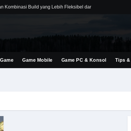
an Kombinasi Build yang Lebih Fleksibel dan Powerful
dirkan Konten Baru dengan Dunia yang Semakin Luas
i Evolusi Game Konsol dengan Atmosfer Sinematik Tinggi
ings Terbaru untuk Mendominasi Setiap Pertandingan
gubah Cara Berburu Monster dengan Mekanik Generasi Baru
 Game
Game Mobile
Game PC & Konsol
Tips &
ent Baru Membuka Banyak Kombinasi Strategi Menarik
ri Perhatian, Ini Daya Tarik Utamanya untuk Gamer FPS
 Kombinasi Aksi, Drama, dan Atmosfer Mafia Klasik yang Memik
o Terbaik Tahun Ini untuk Pemula hingga Pro Player
brakan Baru dalam Seri FPS dengan Aksi Lebih Agresif