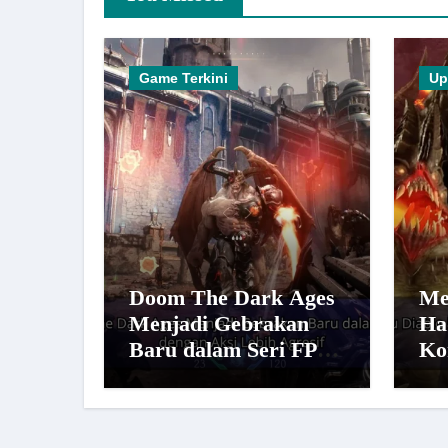
Game Terkini
Up
Doom The Dark Ages
Me
Menjadi Gebrakan
Ha
Baru dalam Seri FPS
Ko
dengan Aksi Lebih
Le
Agresif
Po