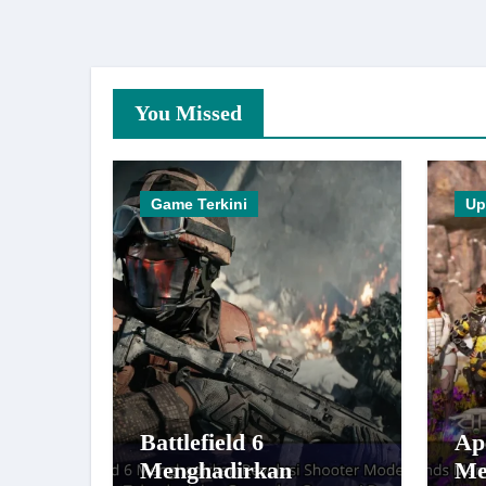
You Missed
Game Terkini
Up
Battlefield 6
Ap
Menghadirkan
Me