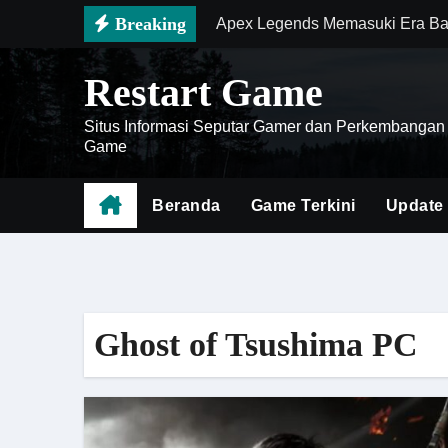
Skip
Breaking
Apex Legends Memasuki Era Ba
to
Zenless Zone Zero Semakin Pop
content
Restart Game
Mengenal Battlefield 6 sebaga
Situs Informasi Seputar Gamer dan Perkembangan
Cara Menghemat Waktu Saat Far
Game
Doom The Dark Ages Menjadi Ge
Beranda
Game Terkini
Update
Meta Baru Diablo IV Hadir deng
Genshin Impact Mobile 2026 Ha
Death Stranding 2 Menjadi Bukt
Ghost of Tsushima PC
Cara Menguasai Meta Honor of K
Battlefield 6 Menghadirkan Rev