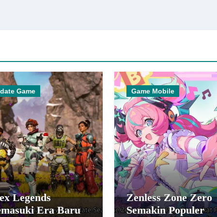
date Game
Game Mobile
ex Legends
Zenless Zone Zero
masuki Era Baru
Semakin Populer