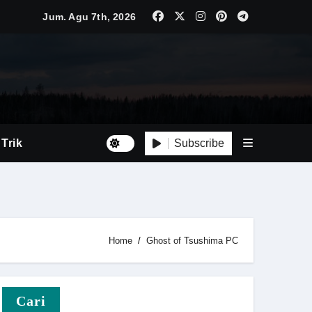
Jum. Agu 7th, 2026
Luas
Tepat
Subscribe
 Trik
Home
Ghost of Tsushima PC
i Baru
Cari