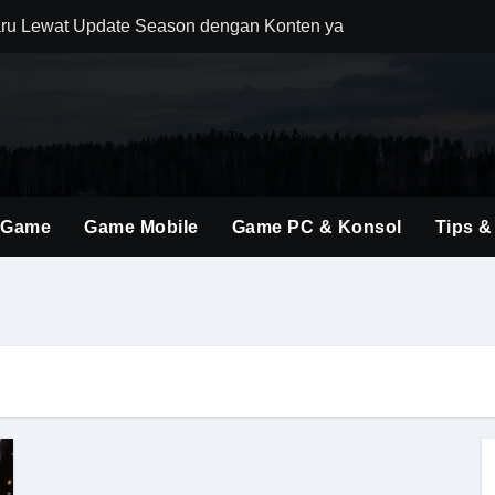
ru Lewat Update Season dengan Konten yang Lebih Segar
uler Berkat Pembaruan Gameplay dan Karakter Berkualitas
i Game Shooter Modern dengan Dunia Pertempuran yang Lebih 
ming Material Monster Hunter Wilds dengan Teknik Gameplay 
brakan Baru dalam Seri FPS dengan Aksi Lebih Agresif
 Game
Game Mobile
Game PC & Konsol
Tips &
an Kombinasi Build yang Lebih Fleksibel dan Powerful
dirkan Konten Baru dengan Dunia yang Semakin Luas
i Evolusi Game Konsol dengan Atmosfer Sinematik Tinggi
ings Terbaru untuk Mendominasi Setiap Pertandingan
olusi Shooter Modern dengan Teknologi dan Gameplay Generas