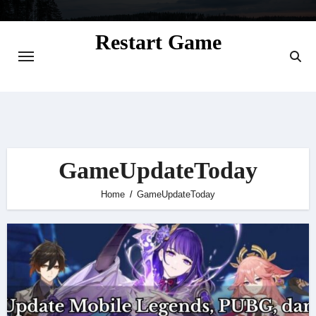
Skip
to
Restart Game
content
Situs Informasi Seputar Gamer dan
Perkembangan Game
GameUpdateToday
Home
GameUpdateToday