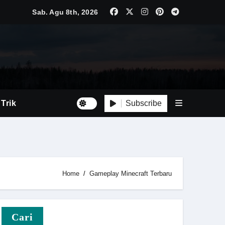
Sab. Agu 8th, 2026
Luas
Tepat
Subscribe
 Trik
Home
Gameplay Minecraft Terbaru
i Baru
Cari