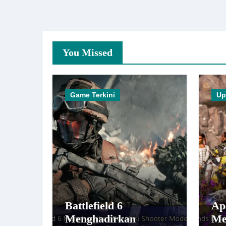
You Missed
Game Terkini
Up
Battlefield 6
Ap
Menghadirkan
Me