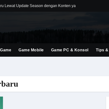
ru Lewat Update Season dengan Konten yang Lebih Segar
uler Berkat Pembaruan Gameplay dan Karakter Berkualitas
i Game Shooter Modern dengan Dunia Pertempuran yang Lebih 
ming Material Monster Hunter Wilds dengan Teknik Gameplay 
brakan Baru dalam Seri FPS dengan Aksi Lebih Agresif
 Game
Game Mobile
Game PC & Konsol
Tips &
an Kombinasi Build yang Lebih Fleksibel dan Powerful
dirkan Konten Baru dengan Dunia yang Semakin Luas
i Evolusi Game Konsol dengan Atmosfer Sinematik Tinggi
rbaru
ings Terbaru untuk Mendominasi Setiap Pertandingan
olusi Shooter Modern dengan Teknologi dan Gameplay Generas