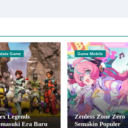
date Game
Game Mobile
ex Legends
Zenless Zone Zero
masuki Era Baru
Semakin Populer