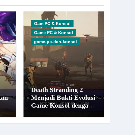
Gam PC & Konsol
Game PC & Konsol
game-pc-dan-konsol
Death Stranding 2
kan
Menjadi Bukti Evolusi
n
Game Konsol dengan
n
Atmosfer Sinematik
Tinggi