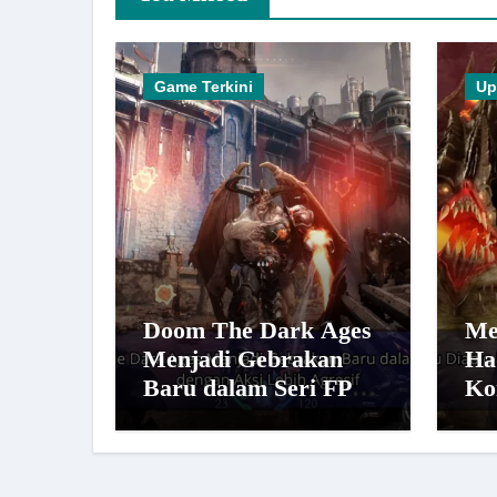
Game Terkini
Up
Doom The Dark Ages
Me
Menjadi Gebrakan
Ha
Baru dalam Seri FPS
Ko
dengan Aksi Lebih
Le
Agresif
Po