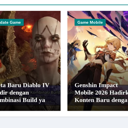
date Game
Game Mobile
ta Baru Diablo IV
Genshin Impact
dir dengan
Mobile 2026 Hadir
mbinasi Build yang
Konten Baru denga
bih Fleksibel dan
Dunia yang Semaki
werful
Luas