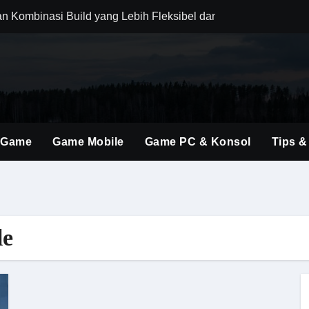
an Kombinasi Build yang Lebih Fleksibel dan Powerful
dirkan Konten Baru dengan Dunia yang Semakin Luas
i Evolusi Game Konsol dengan Atmosfer Sinematik Tinggi
ings Terbaru untuk Mendominasi Setiap Pertandingan
gubah Cara Berburu Monster dengan Mekanik Generasi Baru
 Game
Game Mobile
Game PC & Konsol
Tips &
ent Baru Membuka Banyak Kombinasi Strategi Menarik
ri Perhatian, Ini Daya Tarik Utamanya untuk Gamer FPS
 Kombinasi Aksi, Drama, dan Atmosfer Mafia Klasik yang Memik
le
o Terbaik Tahun Ini untuk Pemula hingga Pro Player
brakan Baru dalam Seri FPS dengan Aksi Lebih Agresif