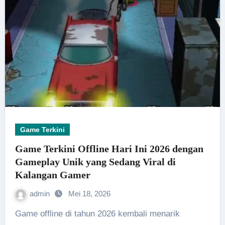
Game Terkini
Game Terkini Offline Hari Ini 2026 dengan
Gameplay Unik yang Sedang Viral di
Kalangan Gamer
admin
Mei 18, 2026
Game offline di tahun 2026 kembali menarik