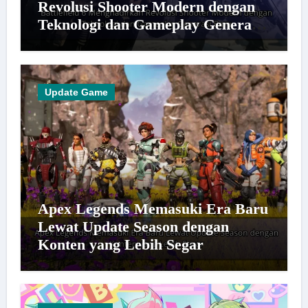
Revolusi Shooter Modern dengan
Teknologi dan Gameplay Generasi
Baru
Update Game
Apex Legends Memasuki Era Baru
Lewat Update Season dengan
Konten yang Lebih Segar