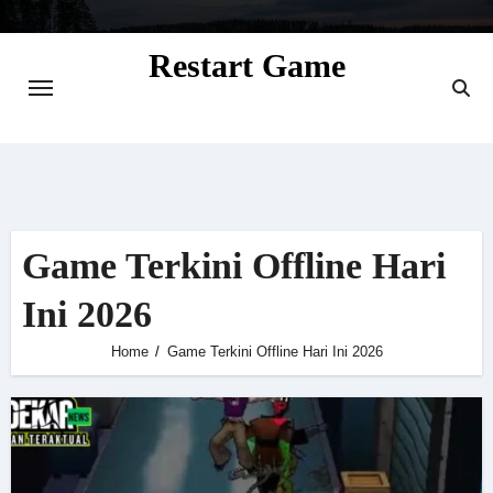
Skip
to
Restart Game
content
Situs Informasi Seputar Gamer dan
Perkembangan Game
Game Terkini Offline Hari
Ini 2026
Home
Game Terkini Offline Hari Ini 2026