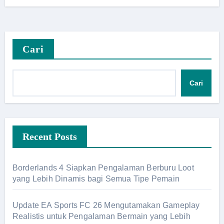
Cari
Cari
Recent Posts
Borderlands 4 Siapkan Pengalaman Berburu Loot
yang Lebih Dinamis bagi Semua Tipe Pemain
Update EA Sports FC 26 Mengutamakan Gameplay
Realistis untuk Pengalaman Bermain yang Lebih