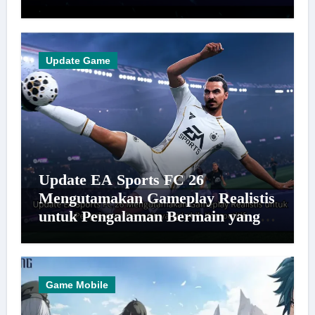
Update Game
Update EA Sports FC 26
Mengutamakan Gameplay Realistis
untuk Pengalaman Bermain yang
Lebih Kompetitif
Game Mobile