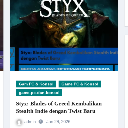
Gam PC & Konsol
Game PC & Konsol
game-pc-dan-konsol
Styx: Blades of Greed Kembalikan
Stealth Indie dengan Twist Baru
admin
Jan 29, 2026