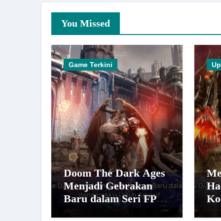
You Missed
Game Terkini
Up
Doom The Dark Ages
Me
Menjadi Gebrakan
Ha
Baru dalam Seri FPS
Ko
dengan Aksi Lebih
Le