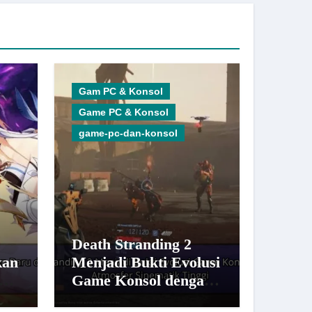
Gam PC & Konsol
Game PC & Konsol
game-pc-dan-konsol
Death Stranding 2
kan
Menjadi Bukti Evolusi
n
Game Konsol dengan
n
Atmosfer Sinematik