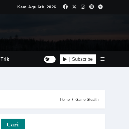
Kam. Agu 6th, 2026
Subscribe
 Trik
at
Home
Game Stealth
Cari