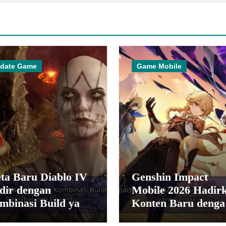
date Game
Game Mobile
ta Baru Diablo IV
Genshin Impact
dir dengan
Mobile 2026 Hadir
mbinasi Build yang
Konten Baru denga
bih Fleksibel dan
Dunia yang Semaki