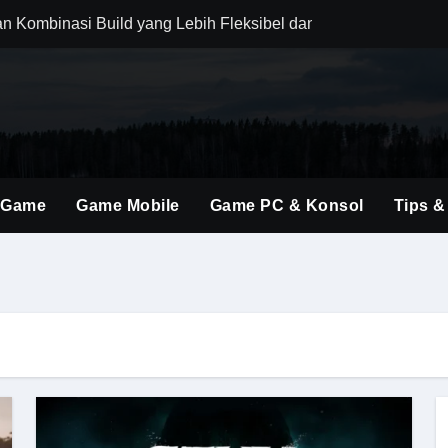
an Kombinasi Build yang Lebih Fleksibel dan Powerful
dirkan Konten Baru dengan Dunia yang Semakin Luas
i Evolusi Game Konsol dengan Atmosfer Sinematik Tinggi
ings Terbaru untuk Mendominasi Setiap Pertandingan
gubah Cara Berburu Monster dengan Mekanik Generasi Baru
 Game
Game Mobile
Game PC & Konsol
Tips &
ent Baru Membuka Banyak Kombinasi Strategi Menarik
ri Perhatian, Ini Daya Tarik Utamanya untuk Gamer FPS
 Kombinasi Aksi, Drama, dan Atmosfer Mafia Klasik yang Memik
o Terbaik Tahun Ini untuk Pemula hingga Pro Player
brakan Baru dalam Seri FPS dengan Aksi Lebih Agresif