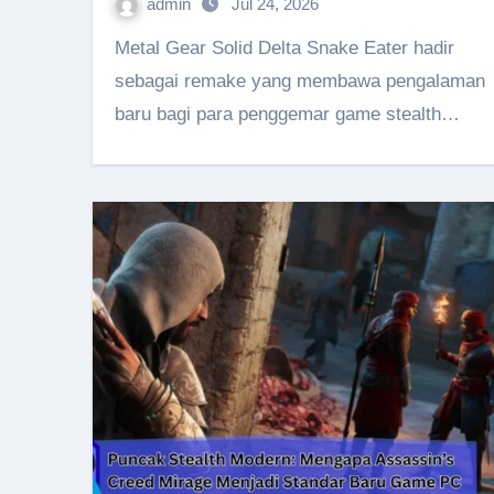
admin
Jul 24, 2026
Metal Gear Solid Delta Snake Eater hadir
sebagai remake yang membawa pengalaman
baru bagi para penggemar game stealth…