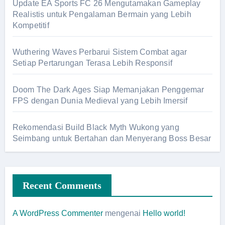
Update EA Sports FC 26 Mengutamakan Gameplay
Realistis untuk Pengalaman Bermain yang Lebih
Kompetitif
Wuthering Waves Perbarui Sistem Combat agar
Setiap Pertarungan Terasa Lebih Responsif
Doom The Dark Ages Siap Memanjakan Penggemar
FPS dengan Dunia Medieval yang Lebih Imersif
Rekomendasi Build Black Myth Wukong yang
Seimbang untuk Bertahan dan Menyerang Boss Besar
Recent Comments
A WordPress Commenter
mengenai
Hello world!