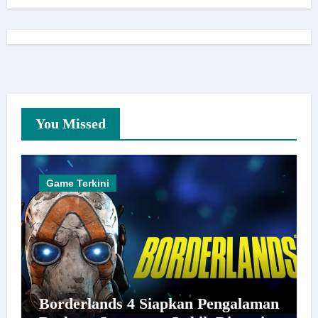
You Missed
Game Terkini
Borderlands 4 Siapkan Pengalaman