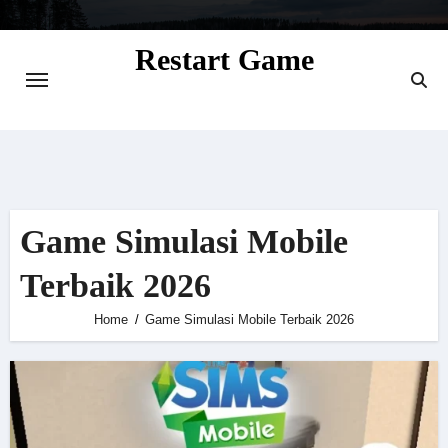
Skip
to
Restart Game
content
Situs Informasi Seputar Gamer dan
Perkembangan Game
Game Simulasi Mobile
Terbaik 2026
Home
Game Simulasi Mobile Terbaik 2026