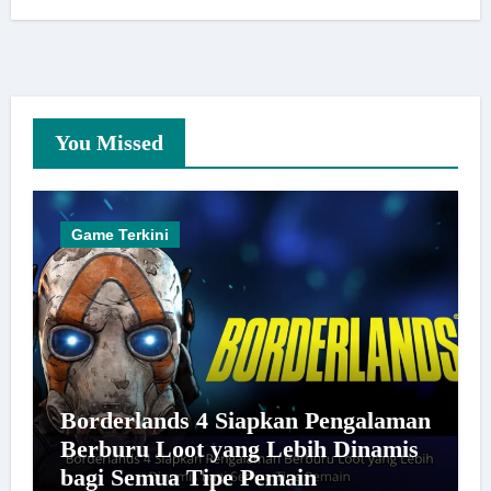
You Missed
Game Terkini
Borderlands 4 Siapkan Pengalaman
Berburu Loot yang Lebih Dinamis
bagi Semua Tipe Pemain