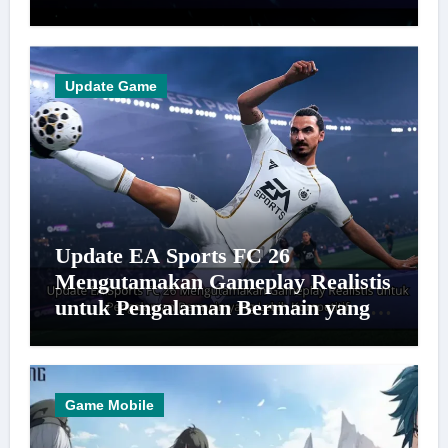
Update Game
Update EA Sports FC 26
Mengutamakan Gameplay Realistis
untuk Pengalaman Bermain yang
Lebih Kompetitif
Game Mobile