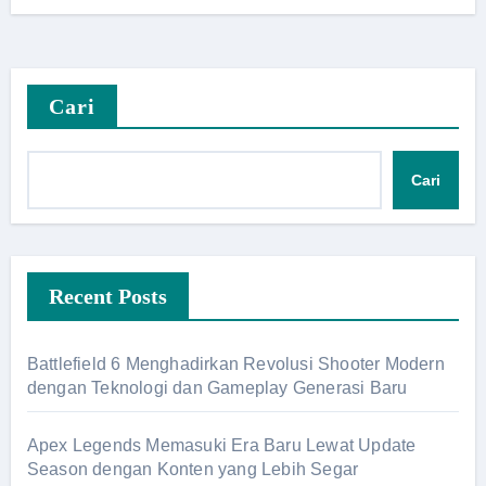
Cari
Cari
Recent Posts
Battlefield 6 Menghadirkan Revolusi Shooter Modern
dengan Teknologi dan Gameplay Generasi Baru
Apex Legends Memasuki Era Baru Lewat Update
Season dengan Konten yang Lebih Segar