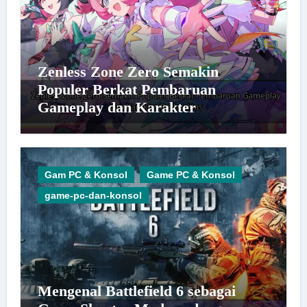
Zenless Zone Zero Semakin
Populer Berkat Pembaruan
Gameplay dan Karakter
Berkualitas
Gam PC & Konsol
Game PC & Konsol
game-pc-dan-konsol
Mengenal Battlefield 6 sebagai