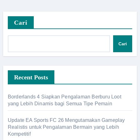
Cari
Cari
Recent Posts
Borderlands 4 Siapkan Pengalaman Berburu Loot
yang Lebih Dinamis bagi Semua Tipe Pemain
Update EA Sports FC 26 Mengutamakan Gameplay
Realistis untuk Pengalaman Bermain yang Lebih
Kompetitif