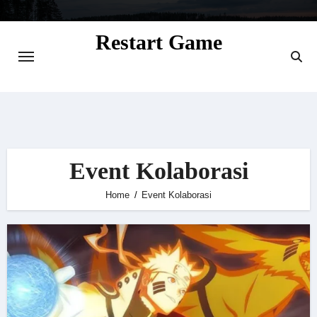
Skip
to
Restart Game
content
Situs Informasi Seputar Gamer dan
Perkembangan Game
Event Kolaborasi
Home
Event Kolaborasi