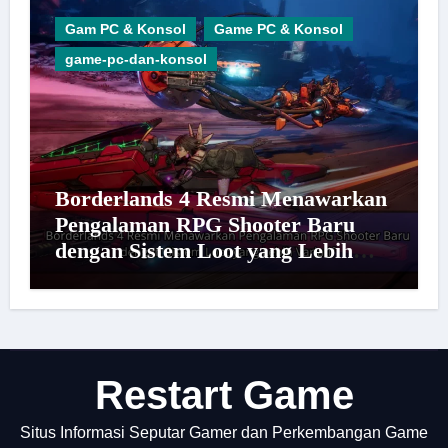
Gam PC & Konsol
Game PC & Konsol
game-pc-dan-konsol
Borderlands 4 Resmi Menawarkan
Pengalaman RPG Shooter Baru
dengan Sistem Loot yang Lebih
Variatif
Restart Game
Situs Informasi Seputar Gamer dan Perkembangan Game