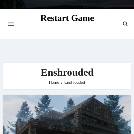
Skip
to
Restart Game
content
Situs Informasi Seputar Gamer dan
Perkembangan Game
Enshrouded
Home
Enshrouded