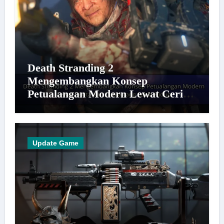
Death Stranding 2
Mengembangkan Konsep
Petualangan Modern Lewat Cerita
dan Dunia yang Lebih Hidup
Update Game