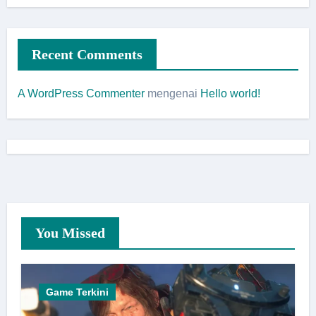
Recent Comments
A WordPress Commenter
mengenai
Hello world!
You Missed
Game Terkini