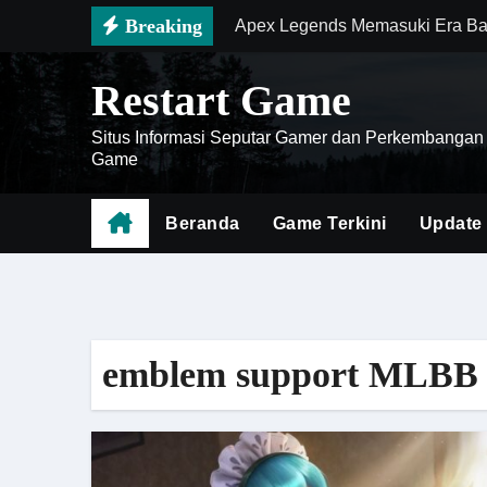
Skip
Breaking
Apex Legends Memasuki Era Ba
to
Zenless Zone Zero Semakin Pop
content
Restart Game
Mengenal Battlefield 6 sebaga
Situs Informasi Seputar Gamer dan Perkembangan
Cara Menghemat Waktu Saat Far
Game
Doom The Dark Ages Menjadi Ge
Beranda
Game Terkini
Update
Meta Baru Diablo IV Hadir deng
Genshin Impact Mobile 2026 Ha
Death Stranding 2 Menjadi Bukt
emblem support MLBB
Cara Menguasai Meta Honor of K
Battlefield 6 Menghadirkan Rev