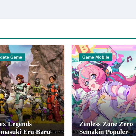
date Game
Game Mobile
ex Legends
Zenless Zone Zero
masuki Era Baru
Semakin Populer