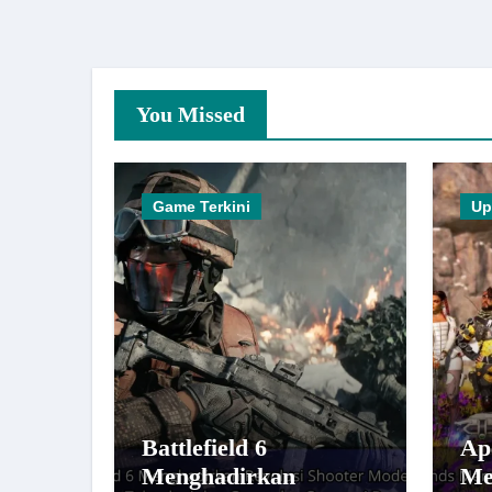
You Missed
Game Terkini
Up
Battlefield 6
Ap
Menghadirkan
Me