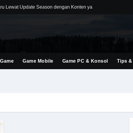
ru Lewat Update Season dengan Konten yang Lebih Segar
uler Berkat Pembaruan Gameplay dan Karakter Berkualitas
i Game Shooter Modern dengan Dunia Pertempuran yang Lebih 
ming Material Monster Hunter Wilds dengan Teknik Gameplay 
brakan Baru dalam Seri FPS dengan Aksi Lebih Agresif
 Game
Game Mobile
Game PC & Konsol
Tips &
an Kombinasi Build yang Lebih Fleksibel dan Powerful
dirkan Konten Baru dengan Dunia yang Semakin Luas
i Evolusi Game Konsol dengan Atmosfer Sinematik Tinggi
ings Terbaru untuk Mendominasi Setiap Pertandingan
olusi Shooter Modern dengan Teknologi dan Gameplay Generas