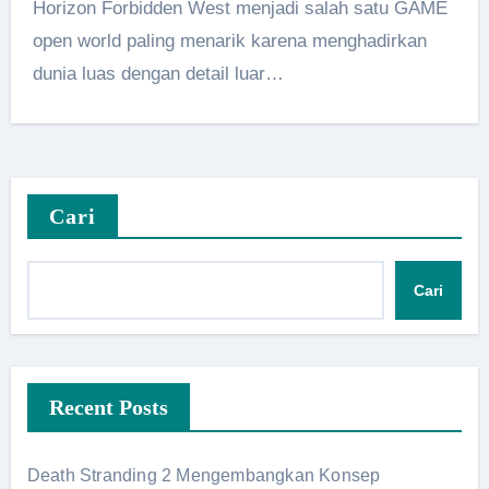
Horizon Forbidden West menjadi salah satu GAME
open world paling menarik karena menghadirkan
dunia luas dengan detail luar…
Cari
Cari
Recent Posts
Death Stranding 2 Mengembangkan Konsep