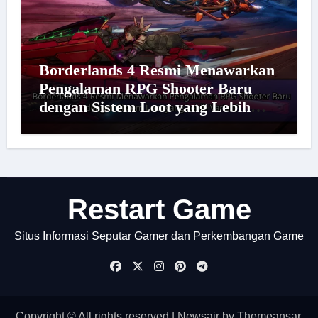
Borderlands 4 Resmi Menawarkan
Pengalaman RPG Shooter Baru
dengan Sistem Loot yang Lebih
Variatif
Restart Game
Situs Informasi Seputar Gamer dan Perkembangan Game
Copyright © All rights reserved
|
Newsair
by
Themeansar
.