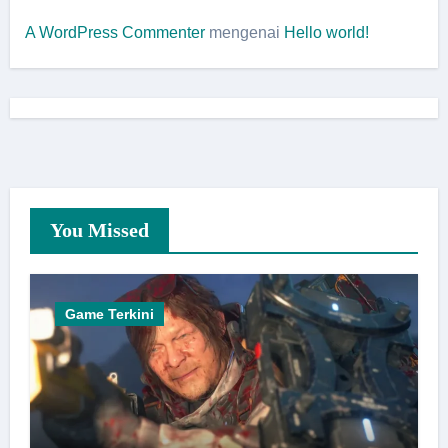
A WordPress Commenter
mengenai
Hello world!
You Missed
Game Terkini