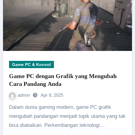
Game PC & Konsol
Game PC dengan Grafik yang Mengubah
Cara Pandang Anda
admin
Apr 8, 2025
Dalam dunia gaming modern, game PC grafik
mengubah pandangan menjadi topik utama yang tak
bisa diabaikan. Perkembangan teknologi…