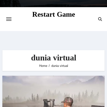
Skip
to
Restart Game
content
Situs Informasi Seputar Gamer dan
Perkembangan Game
dunia virtual
Home
dunia virtual