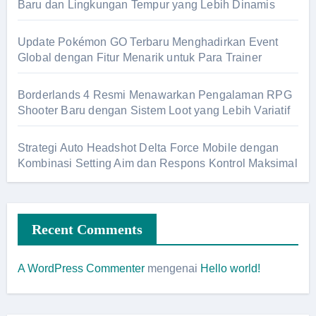
Baru dan Lingkungan Tempur yang Lebih Dinamis
Update Pokémon GO Terbaru Menghadirkan Event
Global dengan Fitur Menarik untuk Para Trainer
Borderlands 4 Resmi Menawarkan Pengalaman RPG
Shooter Baru dengan Sistem Loot yang Lebih Variatif
Strategi Auto Headshot Delta Force Mobile dengan
Kombinasi Setting Aim dan Respons Kontrol Maksimal
Recent Comments
A WordPress Commenter
mengenai
Hello world!