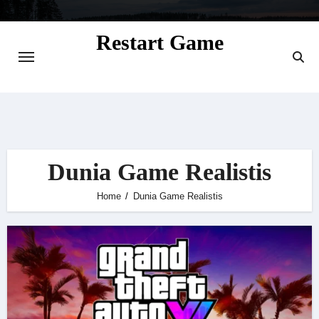
Skip
to
Restart Game
content
Situs Informasi Seputar Gamer dan
Perkembangan Game
Dunia Game Realistis
Home
Dunia Game Realistis