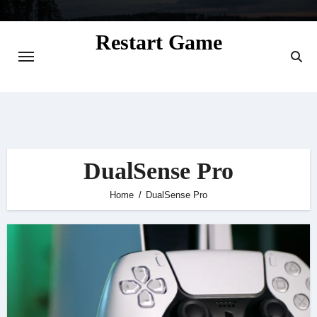
Skip
to
Restart Game
content
Situs Informasi Seputar Gamer dan
Perkembangan Game
DualSense Pro
Home
DualSense Pro