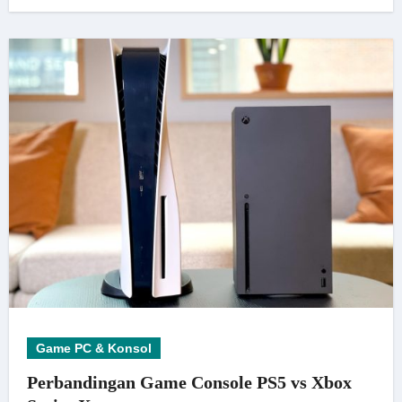
Game PC & Konsol
Perbandingan Game Console PS5 vs Xbox