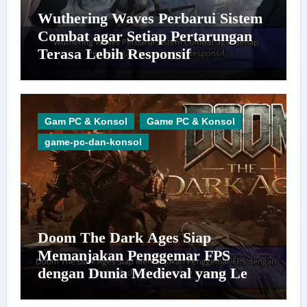
Wuthering Waves Perbarui Sistem
Combat agar Setiap Pertarungan
Terasa Lebih Responsif
Gam PC & Konsol
Game PC & Konsol
game-pc-dan-konsol
Doom The Dark Ages Siap
Memanjakan Penggemar FPS
dengan Dunia Medieval yang Lebih
Imersif