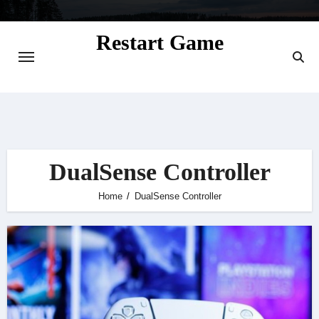
Skip
to
Restart Game
content
Situs Informasi Seputar Gamer dan
Perkembangan Game
DualSense Controller
Home
DualSense Controller