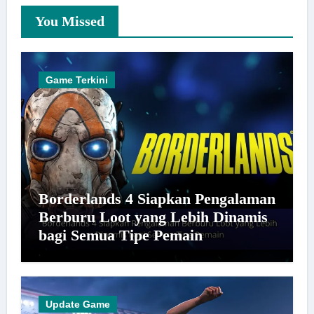
You Missed
Game Terkini
Borderlands 4 Siapkan Pengalaman
Berburu Loot yang Lebih Dinamis
bagi Semua Tipe Pemain
Update Game