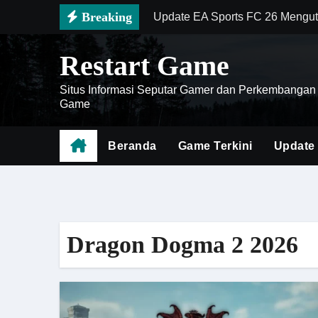
Skip
Breaking
Update EA Sports FC 26 Mengut
to
Wuthering Waves Perbarui Siste
content
Restart Game
Doom The Dark Ages Siap Mema
Situs Informasi Seputar Gamer dan Perkembangan
Rekomendasi Build Black Myth
Game
Battlefield 6 Menghadirkan Rev
Beranda
Game Terkini
Update
Apex Legends Memasuki Era Ba
Zenless Zone Zero Semakin Pop
Mengenal Battlefield 6 sebaga
Dragon Dogma 2 2026
Cara Menghemat Waktu Saat Far
Borderlands 4 Siapkan Pengala