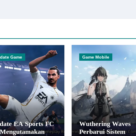
date Game
Game Mobile
date EA Sports FC
Wuthering Waves
 Mengutamakan
Perbarui Sistem