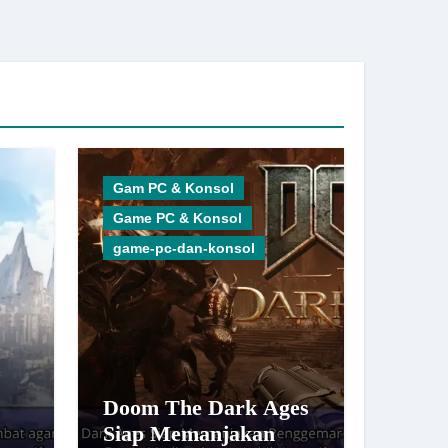
Gam PC & Konsol
Game PC & Konsol
game-pc-dan-konsol
Doom The Dark Ages
Siap Memanjakan