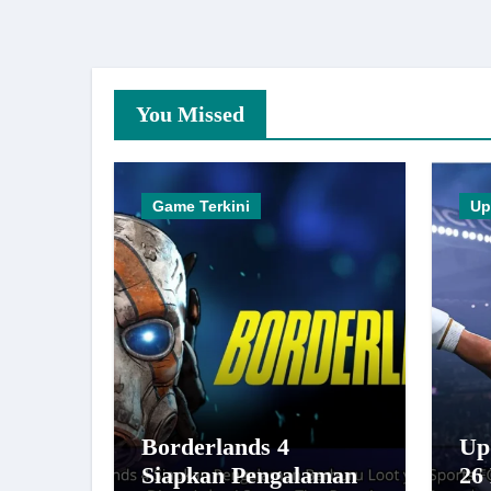
You Missed
Game Terkini
Up
Borderlands 4
Up
Siapkan Pengalaman
26