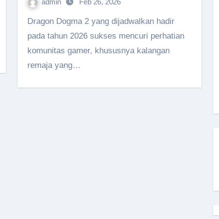
admin
Feb 26, 2026
Dragon Dogma 2 yang dijadwalkan hadir
pada tahun 2026 sukses mencuri perhatian
komunitas gamer, khususnya kalangan
remaja yang…