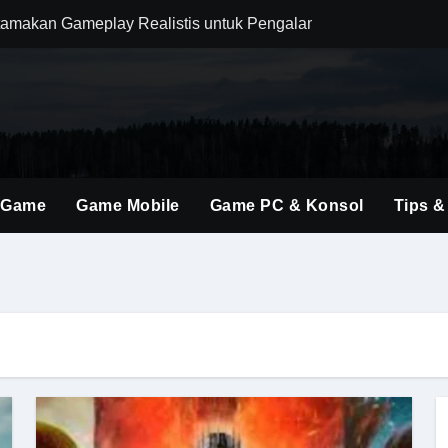
amakan Gameplay Realistis untuk Pengalaman Bermain yang L
m Combat agar Setiap Pertarungan Terasa Lebih Responsif
njakan Penggemar FPS dengan Dunia Medieval yang Lebih Im
 Wukong yang Seimbang untuk Bertahan dan Menyerang Boss 
olusi Shooter Modern dengan Teknologi dan Gameplay Generas
 Game
Game Mobile
Game PC & Konsol
Tips &
ru Lewat Update Season dengan Konten yang Lebih Segar
uler Berkat Pembaruan Gameplay dan Karakter Berkualitas
i Game Shooter Modern dengan Dunia Pertempuran yang Lebih 
ming Material Monster Hunter Wilds dengan Teknik Gameplay 
man Berburu Loot yang Lebih Dinamis bagi Semua Tipe Pemai