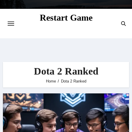
Skip
to
Restart Game
content
Situs Informasi Seputar Gamer dan
Perkembangan Game
Dota 2 Ranked
Home
Dota 2 Ranked