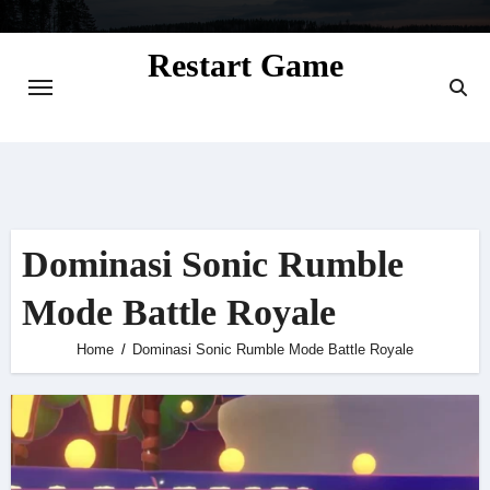
Skip
to
Restart Game
content
Situs Informasi Seputar Gamer dan
Perkembangan Game
Dominasi Sonic Rumble
Mode Battle Royale
Home
Dominasi Sonic Rumble Mode Battle Royale