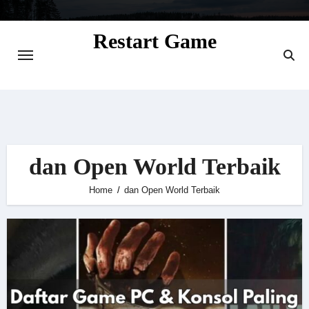
Skip
to
Restart Game
content
Situs Informasi Seputar Gamer dan
Perkembangan Game
dan Open World Terbaik
Home
dan Open World Terbaik