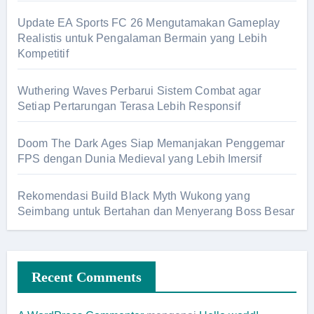
Update EA Sports FC 26 Mengutamakan Gameplay
Realistis untuk Pengalaman Bermain yang Lebih
Kompetitif
Wuthering Waves Perbarui Sistem Combat agar
Setiap Pertarungan Terasa Lebih Responsif
Doom The Dark Ages Siap Memanjakan Penggemar
FPS dengan Dunia Medieval yang Lebih Imersif
Rekomendasi Build Black Myth Wukong yang
Seimbang untuk Bertahan dan Menyerang Boss Besar
Recent Comments