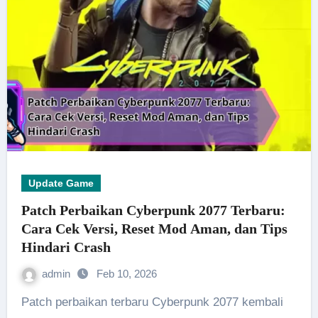
Update Game
Patch Perbaikan Cyberpunk 2077 Terbaru:
Cara Cek Versi, Reset Mod Aman, dan Tips
Hindari Crash
admin
Feb 10, 2026
Patch perbaikan terbaru Cyberpunk 2077 kembali