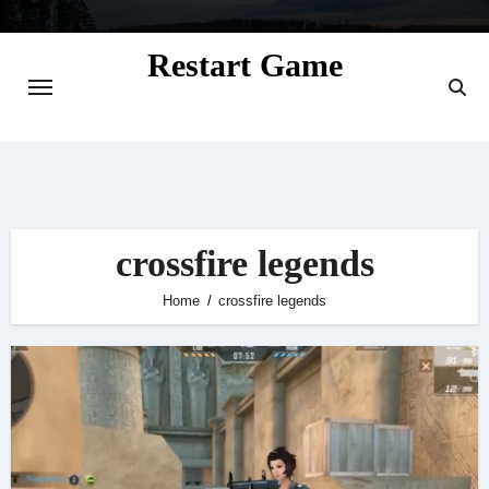
Skip
to
Restart Game
content
Situs Informasi Seputar Gamer dan
Perkembangan Game
crossfire legends
Home
crossfire legends