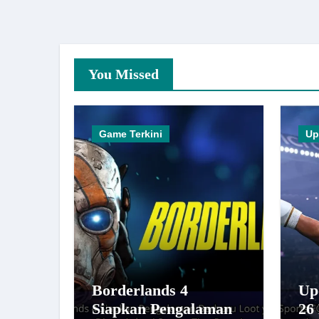
You Missed
Game Terkini
Up
Borderlands 4
Up
Siapkan Pengalaman
26