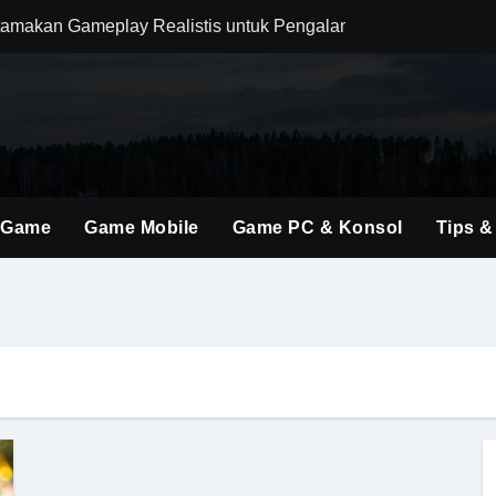
amakan Gameplay Realistis untuk Pengalaman Bermain yang L
m Combat agar Setiap Pertarungan Terasa Lebih Responsif
njakan Penggemar FPS dengan Dunia Medieval yang Lebih Im
 Wukong yang Seimbang untuk Bertahan dan Menyerang Boss 
olusi Shooter Modern dengan Teknologi dan Gameplay Generas
 Game
Game Mobile
Game PC & Konsol
Tips &
ru Lewat Update Season dengan Konten yang Lebih Segar
uler Berkat Pembaruan Gameplay dan Karakter Berkualitas
i Game Shooter Modern dengan Dunia Pertempuran yang Lebih 
ming Material Monster Hunter Wilds dengan Teknik Gameplay 
man Berburu Loot yang Lebih Dinamis bagi Semua Tipe Pemai