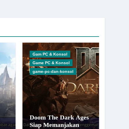
Gam PC & Konsol
Game PC & Konsol
game-pc-dan-konsol
Doom The Dark Ages
Siap Memanjakan