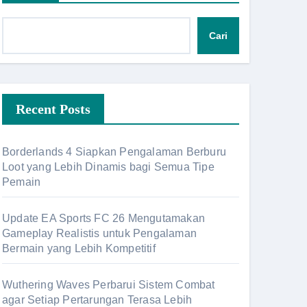
Cari
Recent Posts
Borderlands 4 Siapkan Pengalaman Berburu
Loot yang Lebih Dinamis bagi Semua Tipe
Pemain
Update EA Sports FC 26 Mengutamakan
Gameplay Realistis untuk Pengalaman
Bermain yang Lebih Kompetitif
Wuthering Waves Perbarui Sistem Combat
agar Setiap Pertarungan Terasa Lebih