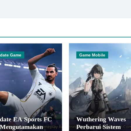
date Game
Game Mobile
date EA Sports FC
Wuthering Waves
 Mengutamakan
Perbarui Sistem