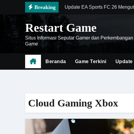
Skip
Breaking
Update EA Sports FC 26 Mengut
to
Wuthering Waves Perbarui Siste
content
Restart Game
Doom The Dark Ages Siap Mema
Situs Informasi Seputar Gamer dan Perkembangan
Rekomendasi Build Black Myth
Game
Battlefield 6 Menghadirkan Rev
Beranda
Game Terkini
Update
Apex Legends Memasuki Era Ba
Zenless Zone Zero Semakin Pop
Mengenal Battlefield 6 sebaga
Cloud Gaming Xbox
Cara Menghemat Waktu Saat Far
Borderlands 4 Siapkan Pengala