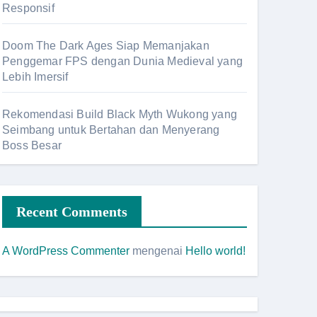
Responsif
Doom The Dark Ages Siap Memanjakan
Penggemar FPS dengan Dunia Medieval yang
Lebih Imersif
Rekomendasi Build Black Myth Wukong yang
Seimbang untuk Bertahan dan Menyerang
Boss Besar
Recent Comments
A WordPress Commenter
mengenai
Hello world!